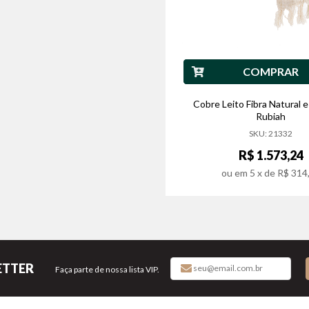
COMPRAR
Cobre Leito Fibra Natural 
Rubiah
SKU: 21332
R$ 1.573,24
ou em
5
x de
R$ 314
ETTER
Faça parte de nossa lista VIP.