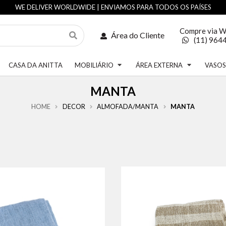
WE DELIVER WORLDWIDE | ENVIAMOS PARA TODOS OS PAÍSES
Compre via 
Área do Cliente
(11) 964
CASA DA ANITTA
MOBILIÁRIO
ÁREA EXTERNA
VASO
MANTA
HOME
DECOR
ALMOFADA/MANTA
MANTA