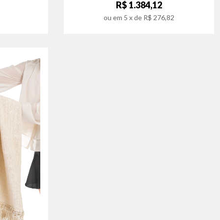
R$ 1.384,12
ou em
5
x de
R$ 276,82