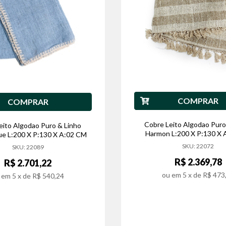
COMPRAR
COMPRAR
Cobre Leito Algodao Puro
eito Algodao Puro & Linho
Harmon L:200 X P:130 X
ue L:200 X P:130 X A:02 CM
SKU: 22072
SKU: 22089
R$ 2.369,78
R$ 2.701,22
ou em
5
x de
R$ 473
 em
5
x de
R$ 540,24