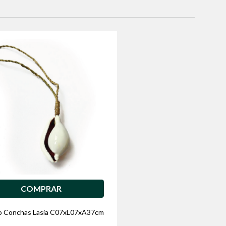
COMPRAR
o Conchas Lasia C07xL07xA37cm