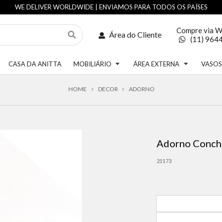
WE DELIVER WORLDWIDE | ENVIAMOS PARA TODOS OS PAÍSES
Compre via 
Área do Cliente
(11) 964
CASA DA ANITTA
MOBILIÁRIO
ÁREA EXTERNA
VASO
HOME
DECOR
ADORNO
Adorno Conch
21173