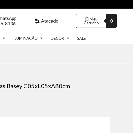
WhatsApp
Meu
Atacado
0
Carrinho
46-8136
S
ILUMINAÇÃO
DECOR
SALE
as Basey C05xL05xA80cm