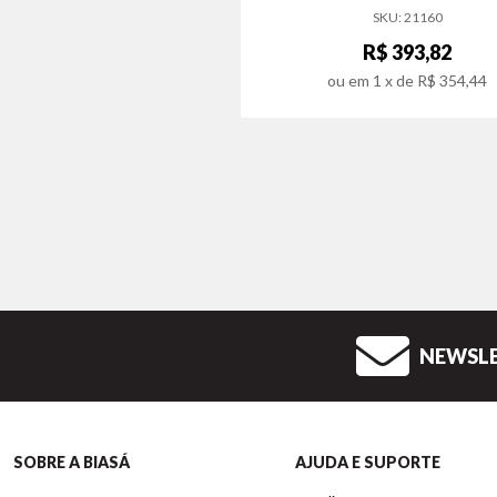
SKU: 21160
R$ 393,82
ou em
1
x de
R$ 354,44
NEWSL
SOBRE A BIASÁ
AJUDA E SUPORTE