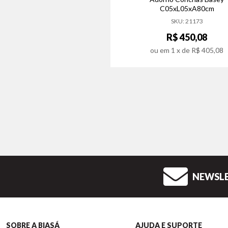
C05xL05xA80cm
SKU: 21173
R$ 450,08
ou em
1
x de
R$ 405,08
NEWSL
SOBRE A BIASÁ
AJUDA E SUPORTE