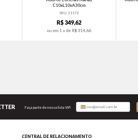
C10xL10xA30cm
SKU: 21172
R$ 349,62
ou em
1
x de
R$ 314,66
ETTER
Faça parte de nossa lista VIP.
CENTRAL DE RELACIONAMENTO