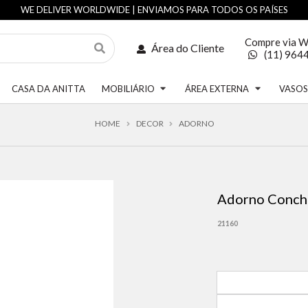
WE DELIVER WORLDWIDE | ENVIAMOS PARA TODOS OS PAÍSES
Compre via 
Área do Cliente
(11) 964
CASA DA ANITTA
MOBILIÁRIO
ÁREA EXTERNA
VASO
HOME
DECOR
ADORNO
Adorno Conch
21160