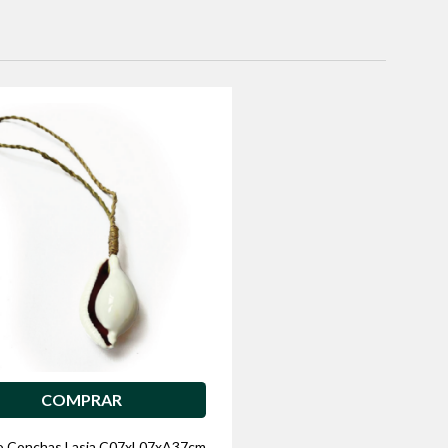
COMPRAR
o Conchas Lasia C07xL07xA37cm