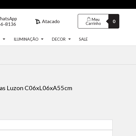
WhatsApp
Meu
Atacado
0
Carrinho
46-8136
S
ILUMINAÇÃO
DECOR
SALE
as Luzon C06xL06xA55cm