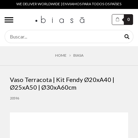
WE DELIVER WORLDWIDE | ENVIAMOS PARA TODOS OS PAÍSES
0
HOME
BIASA
Vaso Terracota | Kit Fendy Ø20xA40 |
Ø25xA50 | Ø30xA60cm
20596