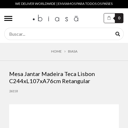
WE DELIVER WORLDWIDE | ENVIAMOS PARA TODOS OS PAÍSES
0
HOME
BIASA
Mesa Jantar Madeira Teca Lisbon
C244xL107xA76cm Retangular
26118