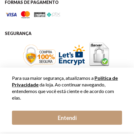
FORMAS DE PAGAMENTO
SEGURANÇA
Para sua maior segurança, atualizamos a
Política de
Privacidade
da loja. Ao continuar navegando,
entendemos que você está ciente e de acordo com
elas.
Entendi
BIASÁ | C.N.PALAORO - EIRELI © 2019 - 2024 - Todos os direitos
reservados. Av. Marginal Sul da Via Anhanguera, 1315 - Casa Branca/Setor
Industrial, Jundiaí - SP | 13.211-090 | CNPJ: 14.677.334/0001-09