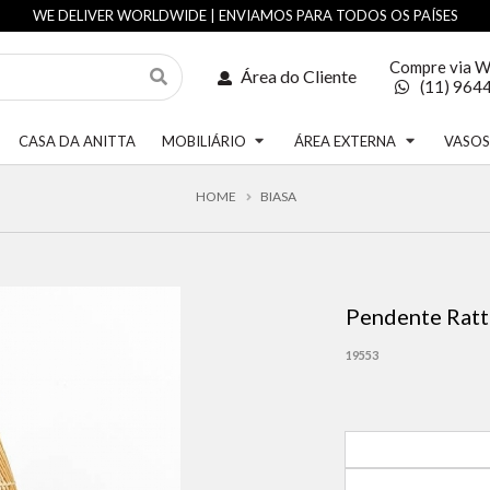
WE DELIVER WORLDWIDE | ENVIAMOS PARA TODOS OS PAÍSES
Compre via 
Área do Cliente
(11) 964
CASA DA ANITTA
MOBILIÁRIO
ÁREA EXTERNA
VASO
HOME
BIASA
Pendente Rat
19553