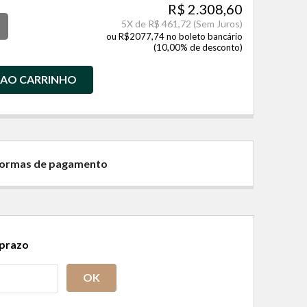
R$ 2.308,60
5
X de
R$ 461,72
(Sem Juros)
ou R$2077,74 no boleto bancário
(10,00% de desconto)
 AO CARRINHO
 formas de pagamento
 prazo
OK