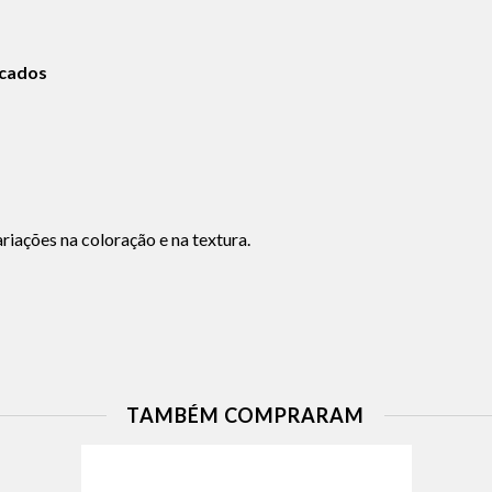
icados
iações na coloração e na textura.
TAMBÉM COMPRARAM