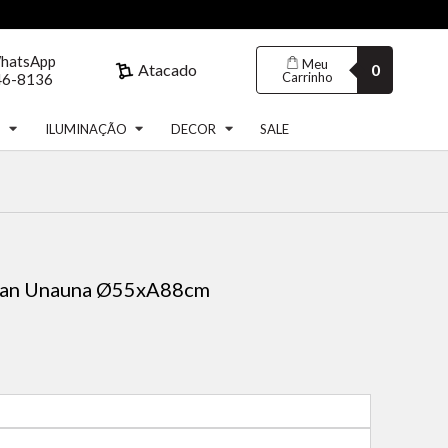
WhatsApp
Meu
Atacado
0
Carrinho
46-8136
S
ILUMINAÇÃO
DECOR
SALE
tan Unauna Ø55xA88cm