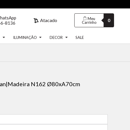
WhatsApp
Meu
Atacado
0
Carrinho
46-8136
S
ILUMINAÇÃO
DECOR
SALE
tan|Madeira N162 Ø80xA70cm