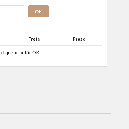
OK
Frete
Prazo
 clique no botão OK.