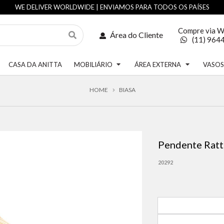
WE DELIVER WORLDWIDE | ENVIAMOS PARA TODOS OS PAÍSES
Compre via 
Área do Cliente
(11) 964
CASA DA ANITTA
MOBILIÁRIO
ÁREA EXTERNA
VASO
HOME
BIASA
Pendente Rat
20292