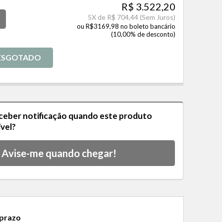
R$ 3.522,20
5
X de
R$ 704,44
(Sem Juros)
ou R$3169,98 no boleto bancário
(10,00% de desconto)
ESGOTADO
eceber notificação quando este produto
ível?
Avise-me quando chegar!
 prazo