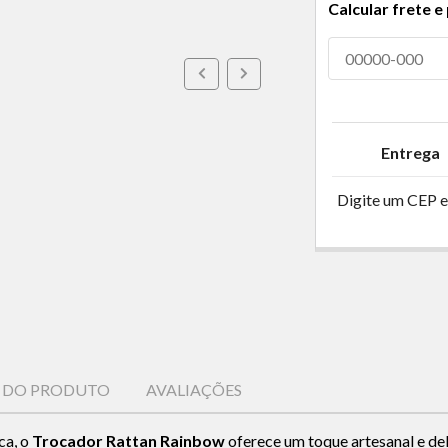
Calcular frete e
Entrega
Digite um CEP e
S DO PRODUTO
AVALIAÇÕES
ca, o
Trocador Rattan Rainbow
oferece um toque artesanal e de