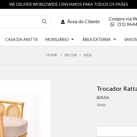
WE DELIVER WORLDWIDE | ENVIAMOS PARA TODOS OS PAÍSES
Compre via 
Área do Cliente
(11) 964
CASA DA ANITTA
MOBILIÁRIO
ÁREA EXTERNA
VASO
HOME
DECOR
KIDS
Trocador Rat
BIASA
20666