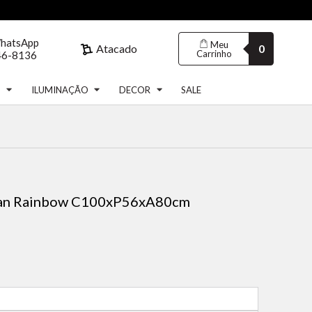
WhatsApp
Meu
Atacado
0
Carrinho
46-8136
S
ILUMINAÇÃO
DECOR
SALE
tan Rainbow C100xP56xA80cm