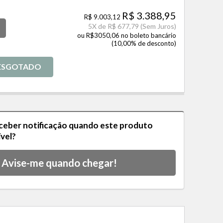
R$ 3.388,95
R$ 9.003,12
5
X de
R$ 677,79
(Sem Juros)
ou R$3050,06 no boleto bancário
(10,00% de desconto)
ESGOTADO
eceber notificação quando este produto
ível?
Avise-me quando chegar!