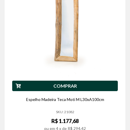
COMPRAR
Espelho Madeira Teca Moti M L30xA100cm
SKU: 21082
R$ 1.177,68
ou em
4
x de
R$ 294,42