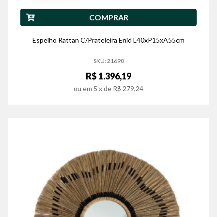
COMPRAR
Espelho Rattan C/Prateleira Enid L40xP15xA55cm
SKU: 21690
R$ 1.396,19
ou em
5
x de
R$ 279,24