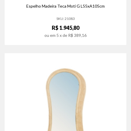
Espelho Madeira Teca Moti G L55xA105cm
SKU: 21083
R$ 1.945,80
ou em
5
x de
R$ 389,16