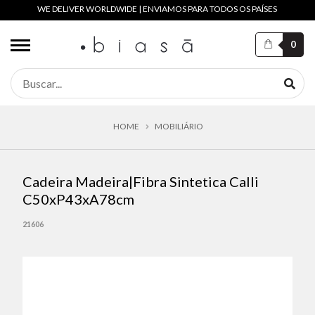
WE DELIVER WORLDWIDE | ENVIAMOS PARA TODOS OS PAÍSES
0
HOME
MOBILIÁRIO
Cadeira Madeira|Fibra Sintetica Calli
C50xP43xA78cm
21606