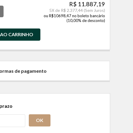
R$ 11.887,19
5
X de
R$ 2.377,44
(Sem Juros)
ou R$10698,47 no boleto bancário
(10,00% de desconto)
 AO CARRINHO
 formas de pagamento
 prazo
OK