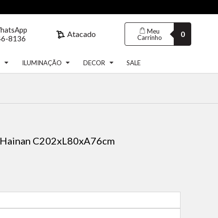
WhatsApp
Meu
Atacado
0
Carrinho
46-8136
S
ILUMINAÇÃO
DECOR
SALE
o Hainan C202xL80xA76cm