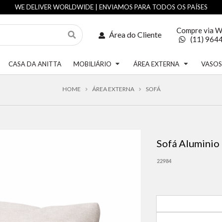
WE DELIVER WORLDWIDE | ENVIAMOS PARA TODOS OS PAÍSES
Compre via 
Área do Cliente
(11) 964
CASA DA ANITTA
MOBILIÁRIO
ÁREA EXTERNA
VASO
HOME
ÁREA EXTERNA
SOFÁ
Sofá Alumini
22984